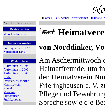
[
Home
] [
Feuerwehr
] [
Vereinsleben
] [
Kunst & K
Zurück zu
Vereinsleben
Heimatvere
Dreieichenfest
ältere Festberichte
Geburtsurkunden
von Norddinker, Vö
Frielinghausen 1177
Norddinker 1243
Am Aschermittwoch de
Weitere Infos
Aktivitäten in 2005
Heimatfreunde, um in 
Aktivitäten in 2006
Aktivitäten in 2008
den Heimatverein No
Bilder
Dreieichenfest 2017
Frielinghausen e. V. z
Heimatverein
Kontakt
Pflege und Bewahrung
Museum
Plattdeutsch
Publikationen
Sprache sowie die Bea